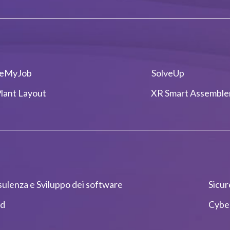
veMyJob
SolveUp
lant Layout
XR Smart Assemble
ulenza e Sviluppo dei software
Sicur
ud
Cyber