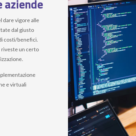
le aziende
l dare vigore alle
rtate dal giusto
di costi/benefici.
e riveste un certo
nizzazione.
 implementazione
e e virtuali