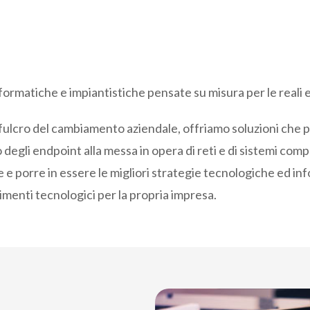
nformatiche e impiantistiche pensate su misura per le reali 
o fulcro del cambiamento aziendale, offriamo soluzioni che 
 degli endpoint alla messa in opera di reti e di sistemi comp
are e porre in essere le migliori strategie tecnologiche ed 
imenti tecnologici per la propria impresa.