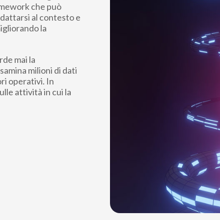
framework che può
dattarsi al contesto e
igliorando la
rde mai la
amina milioni di dati
ri operativi. In
e attività in cui la