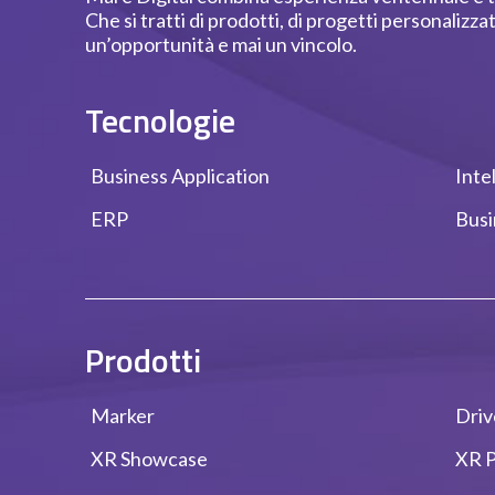
Che si tratti di prodotti, di progetti personalizza
un’opportunità e mai un vincolo.
Tecnologie
Business Application
Inte
ERP
Busi
Prodotti
Marker
Dri
XR Showcase
XR P